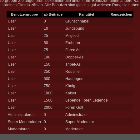
tzergruppe Sie angehören, bekommen Sie unter Ihrem Benutzernamen andere Rangti
 als kleines Gimmik zählen. Alle Benutzer sind gleich, egal welchen Rang sie haben
Benutzergruppe
ab Beiträge
Rangtitel
Rangzeichen
User
0
Grünschnabel
User
10
Jungspund
User
25
Mitglied
User
50
Eroberer
User
75
Foren As
User
100
Doppel-As
User
150
Tripel-As
User
250
Routinier
User
500
Haudegen
User
750
König
User
1000
Kaiser
User
1500
Lebende Foren Legende
User
2000
Foren Gott
Administratoren
0
Administrator
Super Moderatoren
0
Super Moderator
Moderatoren
0
Moderator