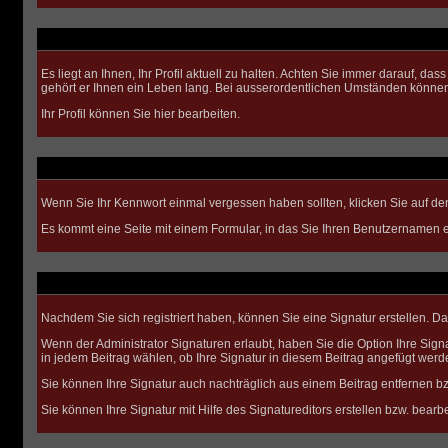
Es liegt an Ihnen, Ihr Profil aktuell zu halten. Achten Sie immer darauf, d
gehört er Ihnen ein Leben lang. Bei ausserordentlichen Umständen können
Ihr Profil können Sie
hier
bearbeiten.
Wenn Sie Ihr Kennwort einmal vergessen haben sollten, klicken Sie auf de
Es kommt eine Seite mit einem Formular, in das Sie Ihren Benutzernamen e
Nachdem Sie sich registriert haben, können Sie eine Signatur erstellen. Da
Wenn der Administrator Signaturen erlaubt, haben Sie die Option Ihre Sign
in jedem Beitrag wählen, ob Ihre Signatur in diesem Beitrag angefügt werde
Sie können Ihre Signatur auch nachträglich aus einem Beitrag entfernen b
Sie können Ihre Signatur mit Hilfe des
Signatureditors
erstellen bzw. bearbe