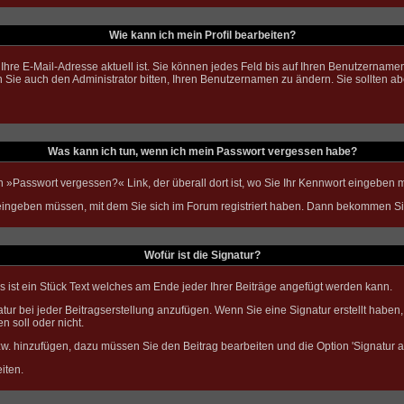
Wie kann ich mein Profil bearbeiten?
ass Ihre E-Mail-Adresse aktuell ist. Sie können jedes Feld bis auf Ihren Benutzerna
 Sie auch den Administrator bitten, Ihren Benutzernamen zu ändern. Sie sollten a
Was kann ich tun, wenn ich mein Passwort vergessen habe?
n »
Passwort vergessen?
« Link, der überall dort ist, wo Sie Ihr Kennwort eingeben
ingeben müssen, mit dem Sie sich im Forum registriert haben. Dann bekommen Sie 
Wofür ist die Signatur?
s ist ein Stück Text welches am Ende jeder Ihrer Beiträge angefügt werden kann.
atur bei jeder Beitragserstellung anzufügen. Wenn Sie eine Signatur erstellt habe
n soll oder nicht.
zw. hinzufügen, dazu müssen Sie den Beitrag bearbeiten und die Option 'Signatur 
iten.