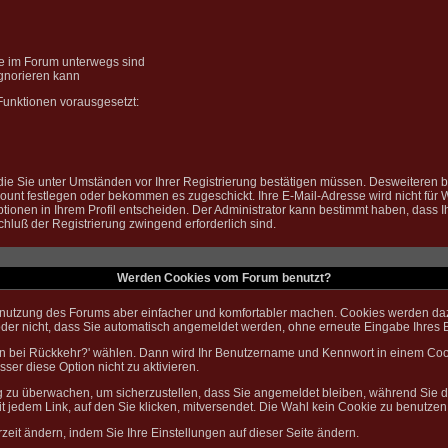
de im Forum unterwegs sind
ignorieren kann
Funktionen vorausgesetzt:
 die Sie unter Umständen vor Ihrer Registrierung bestätigen müssen. Desweiteren 
count festlegen oder bekommen es zugeschickt. Ihre E-Mail-Adresse wird nicht für
ionen in Ihrem Profil entscheiden. Der Administrator kann bestimmt haben, dass Ih
chluß der Registrierung zwingend erforderlich sind.
Werden Cookies vom Forum benutzt?
nutzung des Forums aber einfacher und komfortabler machen. Cookies werden dazu
t oder nicht, dass Sie automatisch angemeldet werden, ohne erneute Eingabe Ihr
en bei Rückkehr?' wählen. Dann wird Ihr Benutzername und Kennwort in einem Cook
sser diese Option nicht zu aktivieren.
ng zu überwachen, um sicherzustellen, dass Sie angemeldet bleiben, während Sie 
 jedem Link, auf den Sie klicken, mitversendet. Die Wahl kein Cookie zu benutze
zeit ändern, indem Sie Ihre Einstellungen auf
dieser Seite
ändern.