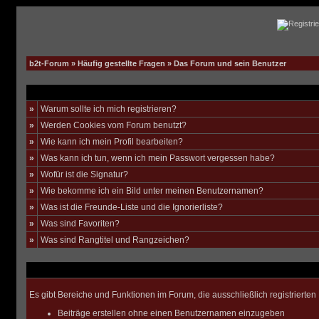
b2t-Forum
»
Häufig gestellte Fragen
» Das Forum und sein Benutzer
»
Warum sollte ich mich registrieren?
»
Werden Cookies vom Forum benutzt?
»
Wie kann ich mein Profil bearbeiten?
»
Was kann ich tun, wenn ich mein Passwort vergessen habe?
»
Wofür ist die Signatur?
»
Wie bekomme ich ein Bild unter meinen Benutzernamen?
»
Was ist die Freunde-Liste und die Ignorierliste?
»
Was sind Favoriten?
»
Was sind Rangtitel und Rangzeichen?
Es gibt Bereiche und Funktionen im Forum, die ausschließlich registrierte
Beiträge erstellen ohne einen Benutzernamen einzugeben