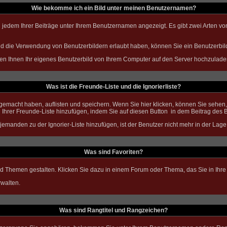
Wie bekomme ich ein Bild unter meinen Benutzernamen?
n jedem Ihrer Beiträge unter Ihrem Benutzernamen angezeigt. Es gibt zwei Arten von
 und die Verwendung von Benutzerbildern erlaubt haben, können Sie ein Benutzerbil
ben Ihnen Ihr eigenes Benutzerbild von Ihrem Computer auf den Server hochzulade
Was ist die Freunde-Liste und die Ignorierliste?
m gemacht haben, auflisten und speichern. Wenn Sie
hier
klicken, können Sie sehen,
 Ihrer Freunde-Liste hinzufügen, indem Sie auf diesen Button
in dem Beitrag des B
 jemanden zu der Ignorier-Liste hinzufügen, ist der Benutzer nicht mehr in der Lage
Was sind Favoriten?
und Themen gestalten. Klicken Sie dazu in einem Forum oder Thema, das Sie in Ihre
walten.
Was sind Rangtitel und Rangzeichen?