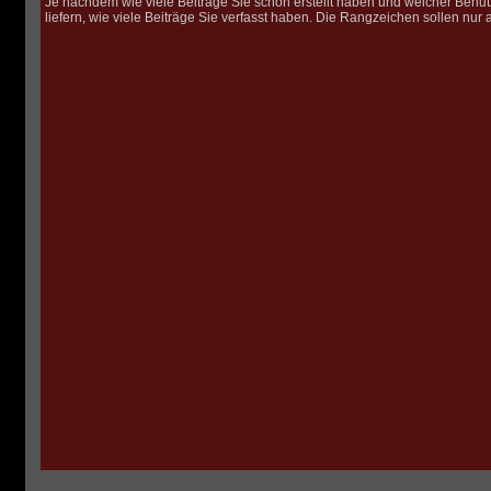
Je nachdem wie viele Beiträge Sie schon erstellt haben und welcher Benu
liefern, wie viele Beiträge Sie verfasst haben. Die Rangzeichen sollen nur