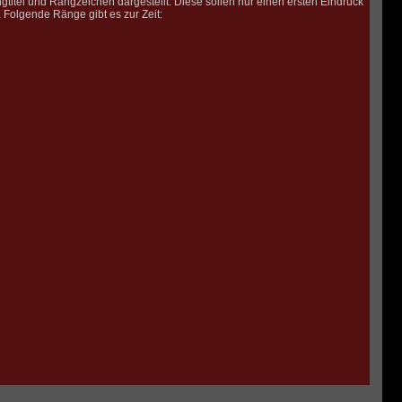
tel und Rangzeichen dargestellt. Diese sollen nur einen ersten Eindruck
. Folgende Ränge gibt es zur Zeit: