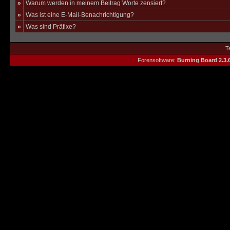
»
Warum werden in meinem Beitrag Worte zensiert?
»
Was ist eine E-Mail-Benachrichtigung?
»
Was sind Präfixe?
T
Forensoftware:
Burning Board 2.3.