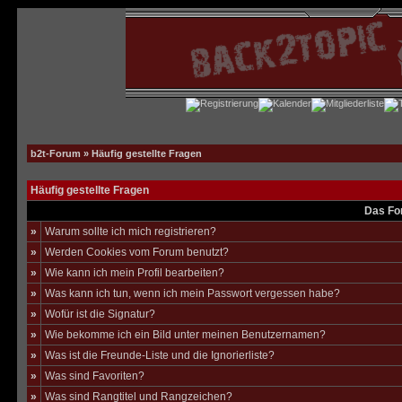
b2t-Forum
» Häufig gestellte Fragen
Häufig gestellte Fragen
Das Fo
»
Warum sollte ich mich registrieren?
»
Werden Cookies vom Forum benutzt?
»
Wie kann ich mein Profil bearbeiten?
»
Was kann ich tun, wenn ich mein Passwort vergessen habe?
»
Wofür ist die Signatur?
»
Wie bekomme ich ein Bild unter meinen Benutzernamen?
»
Was ist die Freunde-Liste und die Ignorierliste?
»
Was sind Favoriten?
»
Was sind Rangtitel und Rangzeichen?