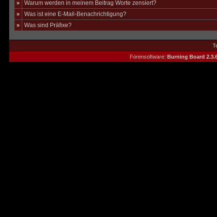
»
Warum werden in meinem Beitrag Worte zensiert?
»
Was ist eine E-Mail-Benachrichtigung?
»
Was sind Präfixe?
T
Forensoftware:
Burning Board 2.3.