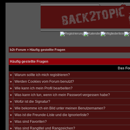
b2t-Forum
» Häufig gestellte Fragen
Häufig gestellte Fragen
Das Fo
»
Warum sollte ich mich registrieren?
»
Werden Cookies vom Forum benutzt?
»
Wie kann ich mein Profil bearbeiten?
»
Was kann ich tun, wenn ich mein Passwort vergessen habe?
»
Wofür ist die Signatur?
»
Wie bekomme ich ein Bild unter meinen Benutzernamen?
»
Was ist die Freunde-Liste und die Ignorierliste?
»
Was sind Favoriten?
»
Was sind Rangtitel und Rangzeichen?