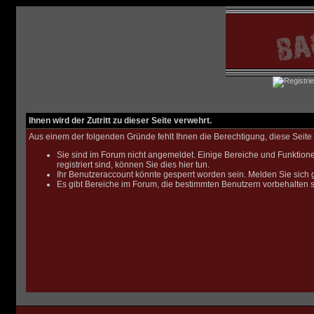
Ihnen wird der Zutritt zu dieser Seite verwehrt.
Aus einem der folgenden Gründe fehlt Ihnen die Berechtigung, diese Seite 
Sie sind im Forum nicht angemeldet. Einige Bereiche und Funktione
registriert sind, können Sie dies hier tun
.
Ihr Benutzeraccount könnte gesperrt worden sein. Melden Sie sich 
Es gibt Bereiche im Forum, die bestimmten Benutzern vorbehalten s