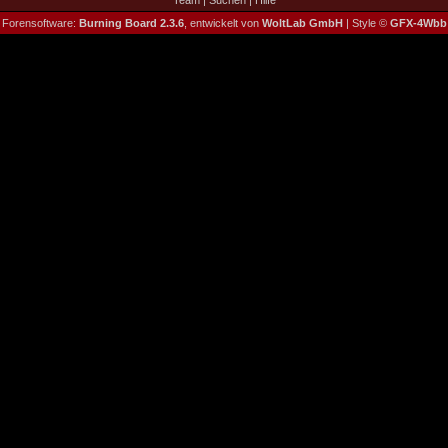
Team
|
Suchen
|
Hilfe
Forensoftware:
Burning Board 2.3.6
, entwickelt von
WoltLab GmbH
| Style ©
GFX-4Wbb