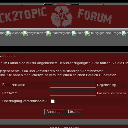
zu betreten:
n im Forum sind nur für angemeldete Benutzer zugänglich. Bitte nutzen Sie die Ei
gegebenenfalls ab und kontaktieren den zuständigen Administrator.
ind. Sie haben möglicherweise versucht einen solchen Bereich zu betreten.
Benutzername:
Registrierung
Passwort:
Passwort vergessen
Übertragung verschlüsseln?: