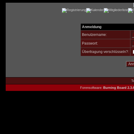
Anmeldung
Benutzername:
Passwort:
Übertragung verschlüsseln?:
T
Forensoftware:
Burning Board 2.3.