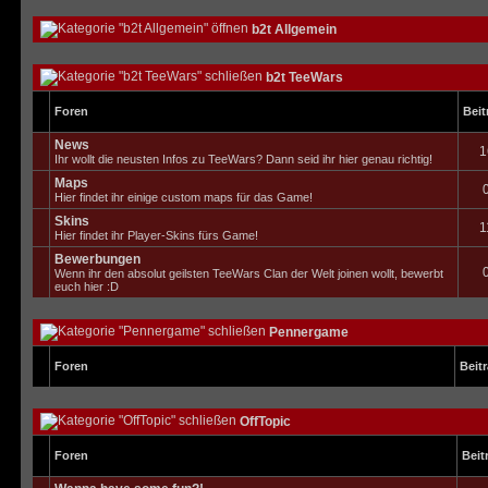
b2t Allgemein
b2t TeeWars
Foren
Beit
News
1
Ihr wollt die neusten Infos zu TeeWars? Dann seid ihr hier genau richtig!
Maps
Hier findet ihr einige custom maps für das Game!
Skins
1
Hier findet ihr Player-Skins fürs Game!
Bewerbungen
Wenn ihr den absolut geilsten TeeWars Clan der Welt joinen wollt, bewerbt
euch hier :D
Pennergame
Foren
Beit
OffTopic
Foren
Beit