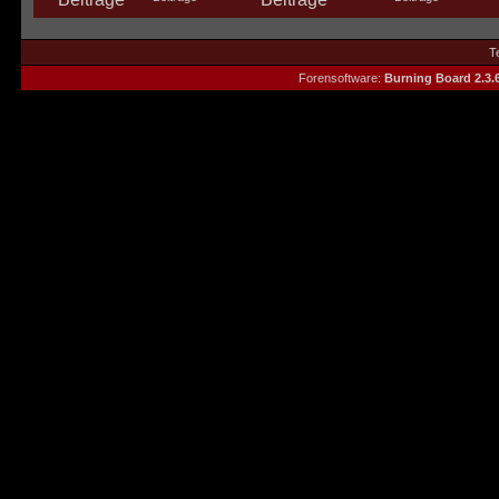
T
Forensoftware:
Burning Board 2.3.