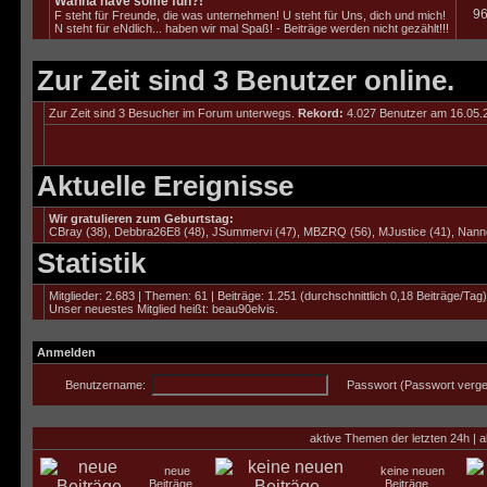
Wanna have some fun?!
9
F steht für Freunde, die was unternehmen! U steht für Uns, dich und mich!
N steht für eNdlich... haben wir mal Spaß! - Beiträge werden nicht gezählt!!!
Zur Zeit sind 3 Benutzer online.
Zur Zeit sind 3 Besucher im Forum unterwegs.
Rekord:
4.027 Benutzer am 16.05
Aktuelle Ereignisse
Wir gratulieren zum Geburtstag:
CBray
(38),
Debbra26E8
(48),
JSummervi
(47),
MBZRQ
(56),
MJustice
(41),
Nann
Statistik
Mitglieder: 2.683 | Themen: 61 | Beiträge: 1.251 (durchschnittlich 0,18 Beiträge/Tag)
Unser neuestes Mitglied heißt:
beau90elvis
.
Anmelden
Benutzername:
Passwort (
Passwort verg
aktive Themen der letzten 24h
|
a
neue
keine neuen
Beiträge
Beiträge